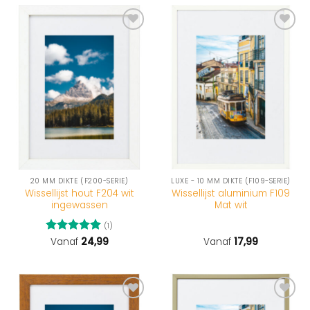
20 MM DIKTE (F200-SERIE)
LUXE - 10 MM DIKTE (F109-SERIE)
Wissellijst hout F204 wit
Wissellijst aluminium F109
ingewassen
Mat wit
(1)
Gewaardeerd
Vanaf
24,99
Vanaf
17,99
5
uit 5