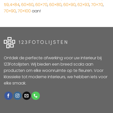
59,4×84
,
60×60
,
60×70
,
60×80
,
60×90
,
62×93
,
70×70
,
70×90
,
70×100
aan!
Ontdek de perfecte afwerking voor uw interieur bij
123Fotolijsten. Wij bieden een breed scala aan
producten om elke woonruimte op te fleuren. Voor
klassieke tot moderne interieurs, we hebben iets voor
elke smaak.