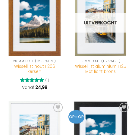
UITVERKOCHT
20 MM DIKTE (F200-SERIE)
10 MM DIKTE (F125-SERIE)
Wissellijst hout F206
Wissellijst aluminium F125
kersen
Mat licht brons
(1)
Gewaardeerd
Vanaf
24,99
5
uit 5
OP=OP