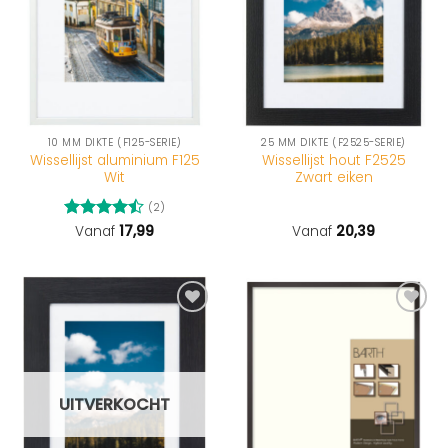
10 MM DIKTE (F125-SERIE)
25 MM DIKTE (F2525-SERIE)
Wissellijst aluminium F125
Wissellijst hout F2525
Wit
Zwart eiken
(2)
Gewaardeerd
Vanaf
17,99
Vanaf
20,39
4.5
uit 5
UITVERKOCHT