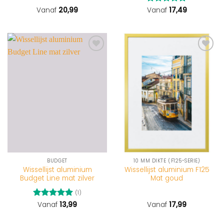
Vanaf
20,99
Gewaardeerd
Vanaf
17,49
4.75
uit 5
BUDGET
10 MM DIKTE (F125-SERIE)
Wissellijst aluminium
Wissellijst aluminium F125
Budget Line mat zilver
Mat goud
(1)
Gewaardeerd
Vanaf
13,99
Vanaf
17,99
5
uit 5