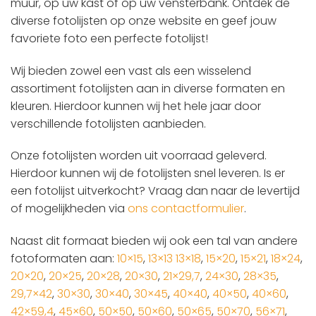
muur, op uw kast of op uw vensterbank. Ontdek de
diverse fotolijsten op onze website en geef jouw
favoriete foto een perfecte fotolijst!
Wij bieden zowel een vast als een wisselend
assortiment fotolijsten aan in diverse formaten en
kleuren. Hierdoor kunnen wij het hele jaar door
verschillende fotolijsten aanbieden.
Onze fotolijsten worden uit voorraad geleverd.
Hierdoor kunnen wij de fotolijsten snel leveren. Is er
een fotolijst uitverkocht? Vraag dan naar de levertijd
of mogelijkheden via
ons contactformulier
.
Naast dit formaat bieden wij ook een tal van andere
fotoformaten aan:
10×15
,
13×13
13×18
,
15×20
,
15×21
,
18×24
,
20×20
,
20×25
,
20×28
,
20×30
,
21×29,7
,
24×30
,
28×35
,
29,7×42
,
30×30
,
30×40
,
30×45
,
40×40
,
40×50
,
40×60
,
42×59,4
,
45×60
,
50×50
,
50×60
,
50×65
,
50×70
,
56×71
,