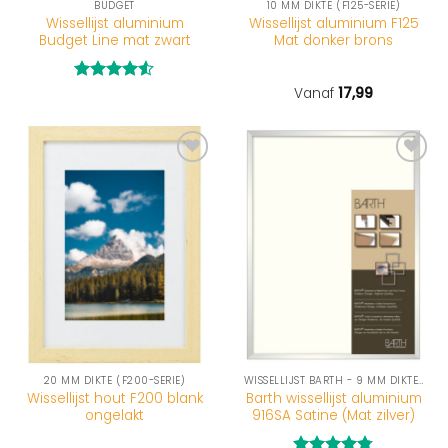
BUDGET
10 MM DIKTE (F125-SERIE)
Wissellijst aluminium
Wissellijst aluminium F125
Budget Line mat zwart
Mat donker brons
Gewaardeerd
Vanaf
17,99
4.5
uit 5
20 MM DIKTE (F200-SERIE)
WISSELLIJST BARTH - 9 MM DIKTE (916-SERIE)
Wissellijst hout F200 blank
Barth wissellijst aluminium
ongelakt
916SA Satine (Mat zilver)