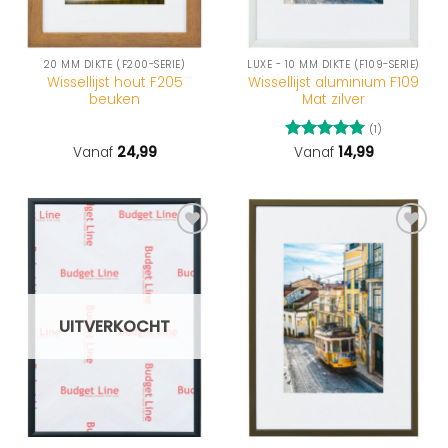
20 MM DIKTE (F200-SERIE)
LUXE - 10 MM DIKTE (F109-SERIE)
Wissellijst hout F205
Wissellijst aluminium F109
beuken
Mat zilver
(1)
Vanaf
24,99
Gewaardeerd
Vanaf
14,99
5
uit 5
UITVERKOCHT