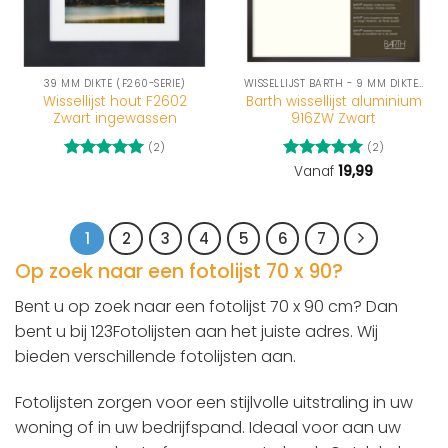
39 MM DIKTE (F260-SERIE)
WISSELLIJST BARTH - 9 MM DIKTE (916-SERIE)
Wissellijst hout F2602
Barth wissellijst aluminium
Zwart ingewassen
916ZW Zwart
(2)
(2)
Gewaardeerd
Gewaardeerd
Vanaf
19,99
5
uit 5
5
uit 5
1
2
3
4
5
6
7
Op zoek naar een fotolijst 70 x 90?
Bent u op zoek naar een fotolijst 70 x 90 cm? Dan
bent u bij 123Fotolijsten aan het juiste adres. Wij
bieden verschillende fotolijsten aan.
Fotolijsten zorgen voor een stijlvolle uitstraling in uw
woning of in uw bedrijfspand. Ideaal voor aan uw