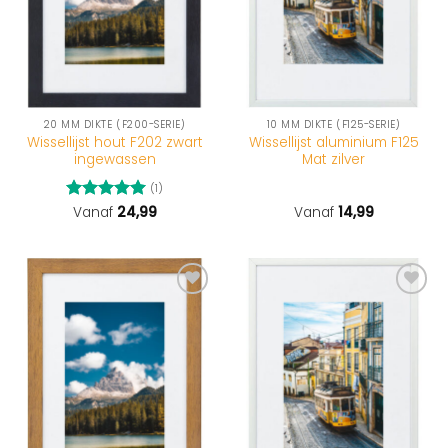
20 MM DIKTE (F200-SERIE)
10 MM DIKTE (F125-SERIE)
Wissellijst hout F202 zwart
Wissellijst aluminium F125
ingewassen
Mat zilver
(1)
Gewaardeerd
Vanaf
24,99
Vanaf
14,99
5
uit 5