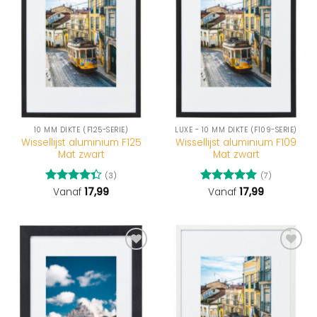
10 MM DIKTE (F125-SERIE)
LUXE - 10 MM DIKTE (F109-SERIE)
Wissellijst aluminium F125
Wissellijst aluminium F109
Mat zwart
Mat zwart
(3)
(7)
Gewaardeerd
Vanaf
17,99
Gewaardeerd
Vanaf
17,99
4.33
uit 5
5
uit 5