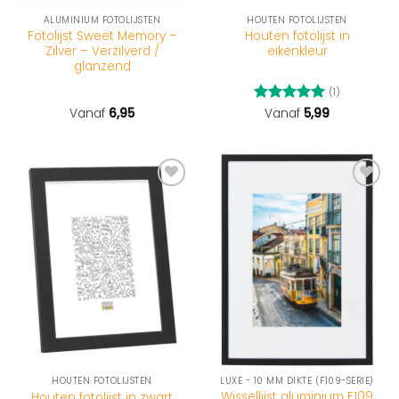
ALUMINIUM FOTOLIJSTEN
HOUTEN FOTOLIJSTEN
Fotolijst Sweet Memory –
Houten fotolijst in
Zilver – Verzilverd /
eikenkleur
glanzend
(1)
Vanaf
6,95
Gewaardeerd
Vanaf
5,99
5
uit 5
HOUTEN FOTOLIJSTEN
LUXE - 10 MM DIKTE (F109-SERIE)
Wissellijst aluminium F109
Houten fotolijst in zwart