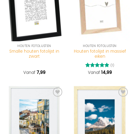
HOUTEN FOTOLIJSTEN
HOUTEN FOTOLIJSTEN
Smalle houten fotolijst in
Houten fotolijst in massief
zwart
eiken
(1)
Vanaf
7,99
Gewaardeerd
Vanaf
14,99
5
uit 5