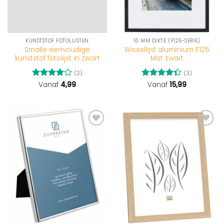
KUNSTSTOF FOTOLIJSTEN
10 MM DIKTE (F125-SERIE)
Smalle eenvoudige
Wissellijst aluminium F125
kunststof fotolijst in zwart
Mat zwart
(2)
(3)
Gewaardeerd
Vanaf
4,99
Gewaardeerd
Vanaf
15,99
4
uit 5
4.33
uit 5