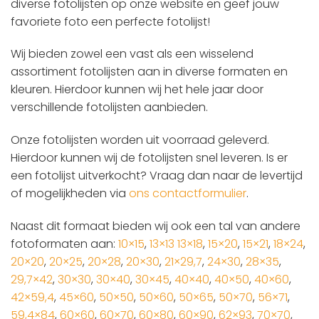
diverse fotolijsten op onze website en geef jouw
favoriete foto een perfecte fotolijst!
Wij bieden zowel een vast als een wisselend
assortiment fotolijsten aan in diverse formaten en
kleuren. Hierdoor kunnen wij het hele jaar door
verschillende fotolijsten aanbieden.
Onze fotolijsten worden uit voorraad geleverd.
Hierdoor kunnen wij de fotolijsten snel leveren. Is er
een fotolijst uitverkocht? Vraag dan naar de levertijd
of mogelijkheden via
ons contactformulier
.
Naast dit formaat bieden wij ook een tal van andere
fotoformaten aan:
10×15
,
13×13
13×18
,
15×20
,
15×21
,
18×24
,
20×20
,
20×25
,
20×28
,
20×30
,
21×29,7
,
24×30
,
28×35
,
29,7×42
,
30×30
,
30×40
,
30×45
,
40×40
,
40×50
,
40×60
,
42×59,4
,
45×60
,
50×50
,
50×60
,
50×65
,
50×70
,
56×71
,
59,4×84
,
60×60
,
60×70
,
60×80
,
60×90
,
62×93
,
70×70
,