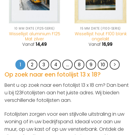
10 MM DIKTE (F125-SERIE)
15 MM DIKTE (F100-SERIE)
Wissellijst aluminium F125
Wissellijst hout F100 blank
Mat zilver
ongelakt
Vanaf
14,49
Vanaf
16,99
1
2
3
4
…
8
9
10
Op zoek naar een fotolijst 13 x 18?
Bent u op zoek naar een fotolijst 13 x 18 cm? Dan bent
u bij 123Fotolijsten aan het juiste adres. Wij bieden
verschillende fotolijsten aan.
Fotolijsten zorgen voor een stijlvolle uitstraling in uw
woning of in uw bedrijfspand. Ideaal voor aan uw
muur, op uw kast of op uw vensterbank. Ontdek de