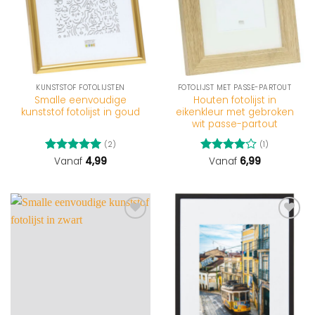
KUNSTSTOF FOTOLIJSTEN
FOTOLIJST MET PASSE-PARTOUT
Smalle eenvoudige
Houten fotolijst in
kunststof fotolijst in goud
eikenkleur met gebroken
wit passe-partout
(2)
(1)
Gewaardeerd
Vanaf
4,99
Gewaardeerd
Vanaf
6,99
5
uit 5
4
uit 5