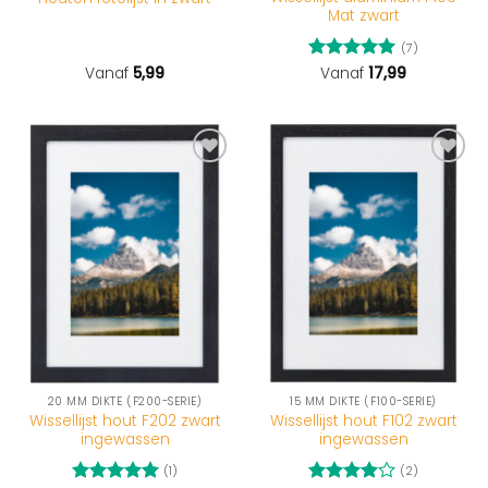
Mat zwart
(7)
Vanaf
5,99
Gewaardeerd
Vanaf
17,99
5
uit 5
20 MM DIKTE (F200-SERIE)
15 MM DIKTE (F100-SERIE)
Wissellijst hout F202 zwart
Wissellijst hout F102 zwart
ingewassen
ingewassen
(1)
(2)