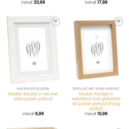
Gewaardeerd
Vanaf
20,99
Gewaardeerd
Vanaf
17,99
5
uit 5
4
uit 5
HOUTEN FOTOLIJSTEN
FOTOLIJST MET PASSE-PARTOUT
Houten fotolijst in wit met
Houten fotolijst in
witte passe-partout
eikenkleur met gebroken
wit passe-partout (hoog
profiel)
Vanaf
6,99
Vanaf
10,99