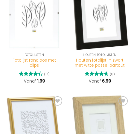
FOTOLIJSTEN
HOUTEN FOTOLIJSTEN
Fotolijst randloos met
Houten fotolijst in zwart
clips
met witte passe-partout
(17)
(8)
Gewaardeerd
Vanaf
1,99
Gewaardeerd
Vanaf
6,99
4.41
uit 5
4.63
uit 5