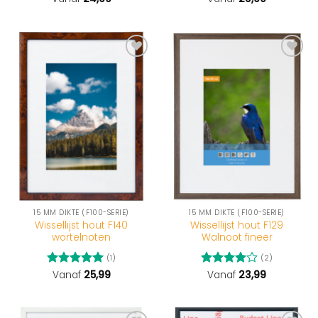
5
uit 5
15 MM DIKTE (F100-SERIE)
15 MM DIKTE (F100-SERIE)
Wissellijst hout F140
Wissellijst hout F129
wortelnoten
Walnoot fineer
(1)
(2)
Gewaardeerd
Vanaf
25,99
Gewaardeerd
Vanaf
23,99
5
uit 5
4
uit 5