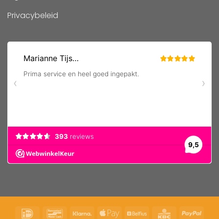
Privacybeleid
IDeal
Bancontact
Klarna
Apple
Belfius
KBC
PayP