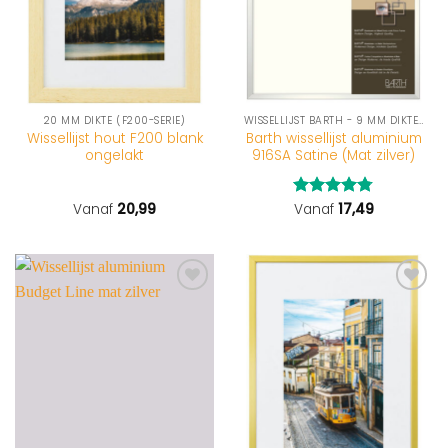
20 MM DIKTE (F200-SERIE)
WISSELLIJST BARTH - 9 MM DIKTE (916-SERIE)
Wissellijst hout F200 blank
Barth wissellijst aluminium
ongelakt
916SA Satine (Mat zilver)
Vanaf
20,99
Gewaardeerd
Vanaf
17,49
4.75
uit 5