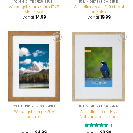
10 MM DIKTE (F125-SERIE)
15 MM DIKTE (F100-SERIE)
Wissellijst aluminium F125
Wissellijst hout F100 blank
Mat zilver
ongelakt
Vanaf
14,99
Vanaf
19,99
20 MM DIKTE (F200-SERIE)
15 MM DIKTE (F100-SERIE)
Wissellijst hout F205
Wissellijst hout F120
beuken
Natuur eiken fineer
(1)
Vanaf
24,99
Gewaardeerd
Vanaf
23,99