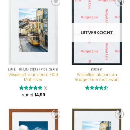
UITVERKOCHT
LUXE - 10 MM DIKTE (F109-SERIE)
BUDGET
Wissellijst aluminium F109
Wissellijst aluminium
Mat zilver
Budget Line mat zwart
(1)
Gewaardeerd
Vanaf
14,99
Gewaardeerd
5
uit 5
4.5
uit 5