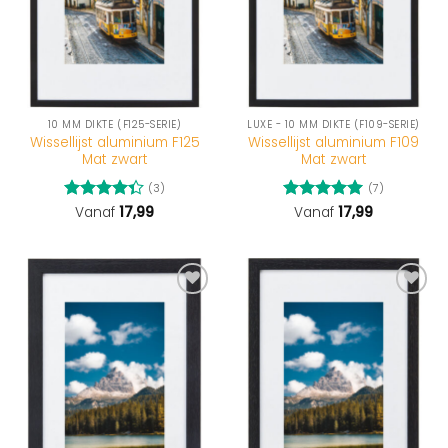
10 MM DIKTE (F125-SERIE)
LUXE - 10 MM DIKTE (F109-SERIE)
Wissellijst aluminium F125
Wissellijst aluminium F109
Mat zwart
Mat zwart
(3)
(7)
Gewaardeerd
Vanaf
17,99
Gewaardeerd
Vanaf
17,99
4.33
uit 5
5
uit 5