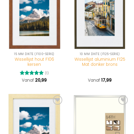
15 MM DIKTE (F100-SERIE)
10 MM DIKTE (F125-SERIE)
Wissellijst hout F106
Wissellijst aluminium F125
kersen
Mat donker brons
(1)
Gewaardeerd
Vanaf
20,99
Vanaf
17,99
5
uit 5