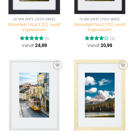
20 MM DIKTE (F200-SERIE)
15 MM DIKTE (F100-SERIE)
Wissellijst hout F202 zwart
Wissellijst hout F102 zwart
ingewassen
ingewassen
(1)
(2)
Gewaardeerd
Vanaf
24,99
Gewaardeerd
Vanaf
20,99
5
uit 5
4
uit 5