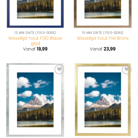
15 MM DIKTE (F100-SERIE)
15 MM DIKTE (F100-SERIE)
Wissellijst hout F130 Blauw
Wissellijst hout F114 Brons
glad
Vanaf
19,99
Vanaf
23,99