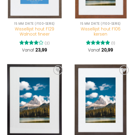
15 MM DIKTE (F100-SERIE)
15 MM DIKTE (F100-SERIE)
Wissellijst hout F129
Wissellijst hout F106
Walnoot fineer
kersen
(2)
(1)
Gewaardeerd
Vanaf
23,99
Gewaardeerd
Vanaf
20,99
4
uit 5
5
uit 5