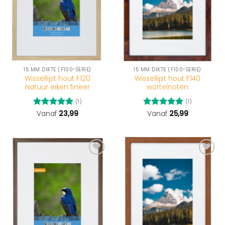
15 MM DIKTE (F100-SERIE)
15 MM DIKTE (F100-SERIE)
Wissellijst hout F120
Wissellijst hout F140
Natuur eiken fineer
wortelnoten
(1)
(1)
Gewaardeerd
Vanaf
23,99
Gewaardeerd
Vanaf
25,99
5
uit 5
5
uit 5