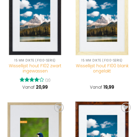
15 MM DIKTE (F100-SERIE)
15 MM DIKTE (F100-SERIE)
Wissellijst hout F102 zwart
Wissellijst hout F100 blank
ingewassen
ongelakt
(2)
Gewaardeerd
Vanaf
20,99
Vanaf
19,99
4
uit 5