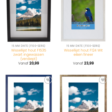
15 MM DIKTE (F100-SERIE)
15 MM DIKTE (F100-SERIE)
Wissellijst hout F1535
Wissellijst hout F124 Wit
zwart ingewassen
eiken fineer
(verdiept)
Vanaf
20,99
Vanaf
23,99