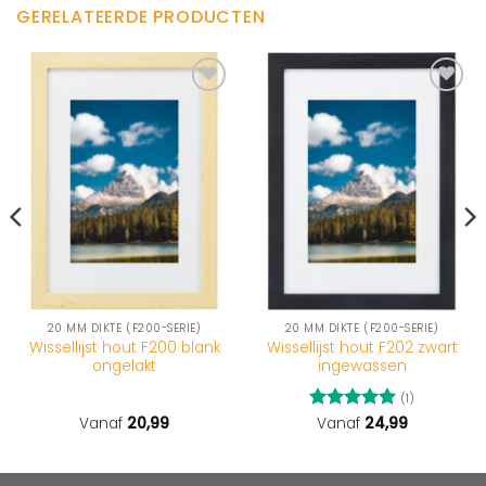
GERELATEERDE PRODUCTEN
20 MM DIKTE (F200-SERIE)
20 MM DIKTE (F200-SERIE)
Wissellijst hout F200 blank
Wissellijst hout F202 zwart
ongelakt
ingewassen
(1)
Vanaf
20,99
Gewaardeerd
Vanaf
24,99
5
uit 5