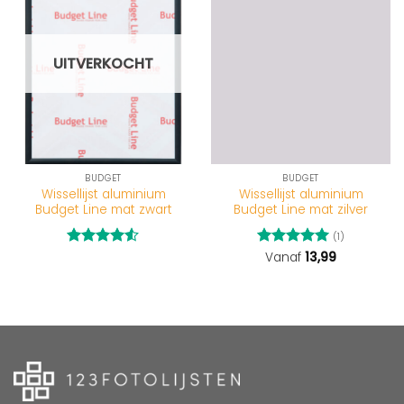
UITVERKOCHT
BUDGET
BUDGET
Wissellijst aluminium
Wissellijst aluminium
Budget Line mat zwart
Budget Line mat zilver
(1)
Gewaardeerd
Gewaardeerd
Vanaf
13,99
4.5
uit 5
5
uit 5