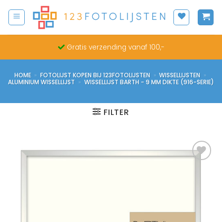
Ga
naar
inhoud
Gratis verzending vanaf 100,-
HOME
»
FOTOLIJST KOPEN BIJ 123FOTOLIJSTEN
»
WISSELLIJSTEN
»
ALUMINIUM WISSELLIJST
»
WISSELLIJST BARTH - 9 MM DIKTE (916-SERIE)
FILTER