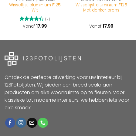
Wissellijst aluminium F125
Wissellijst aluminium F125
Wit
Mat donker brons
(2)
Gewaardeerd
Vanaf
17,99
Vanaf
17,99
4.5
uit 5
Ontdek de perfecte afwerking voor uw interieur bij
123Fotolijsten. Wij bieden een breed scala aan
producten om elke woonruimte op te fleuren. Voor
klassieke tot moderne interieurs, we hebben iets voor
elke smaak.