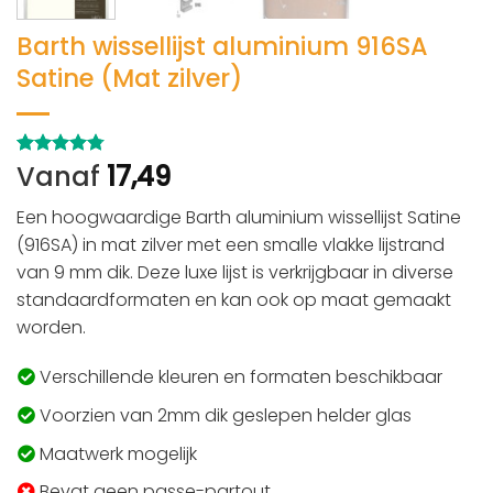
Barth wissellijst aluminium 916SA
Satine (Mat zilver)
Vanaf
17,49
Gewaardeerd
4
4.75
op 5
gebaseerd
Een hoogwaardige Barth aluminium wissellijst Satine
op
klant
waarderingen
(916SA) in mat zilver met een smalle vlakke lijstrand
van 9 mm dik. Deze luxe lijst is verkrijgbaar in diverse
standaardformaten en kan ook op maat gemaakt
worden.
Verschillende kleuren en formaten beschikbaar
Voorzien van 2mm dik geslepen helder glas
Maatwerk mogelijk
Bevat geen passe-partout