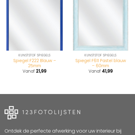
KUNSTSTOF SPIEGELS
KUNSTSTOF SPIEGELS
Spiegel F222 Blauw –
Spiegel F611 Pastel blauw
25mm
– 60mm
Vanaf
21,99
Vanaf
41,99
Ontdek de perfecte afwerking voor uw interieur bij