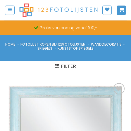
Ga
naar
inhoud
Gratis verzending vanaf 100,-
HOME
»
FOTOLIJST KOPEN BIJ 123FOTOLIJSTEN
»
WANDDECORATIE
»
SPIEGELS
»
KUNSTSTOF SPIEGELS
FILTER