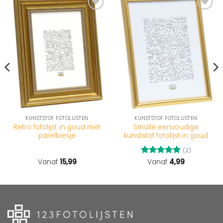
KUNSTSTOF FOTOLIJSTEN
KUNSTSTOF FOTOLIJSTEN
Retro fotolijst in goud met
Smalle eenvoudige
parelbiesje
kunststof fotolijst in goud
(2)
Vanaf
15,99
Gewaardeerd
Vanaf
4,99
5
uit 5