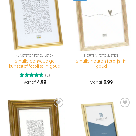
KUNSTSTOF FOTOLIJSTEN
HOUTEN FOTOLIJSTEN
Smalle eenvoudige
Smalle houten fotolijst in
kunststof fotolijst in goud
goud
(2)
Gewaardeerd
Vanaf
4,99
Vanaf
6,99
5
uit 5