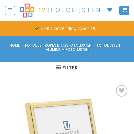
Ga
naar
inhoud
Gratis verzending vanaf 100,-
HOME
»
FOTOLIJST KOPEN BIJ 123FOTOLIJSTEN
»
FOTOLIJSTEN
»
ALUMINIUM FOTOLIJSTEN
FILTER