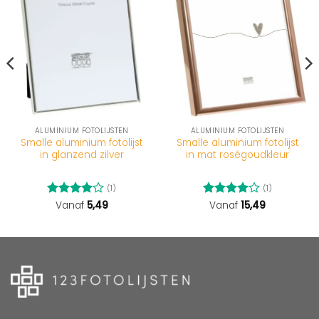
ALUMINIUM FOTOLIJSTEN
ALUMINIUM FOTOLIJSTEN
Smalle aluminium fotolijst
Smalle aluminium fotolijst
in glanzend zilver
in mat roségoudkleur
(1)
(1)
Gewaardeerd
Vanaf
5,49
Gewaardeerd
Vanaf
15,49
4
uit 5
4
uit 5