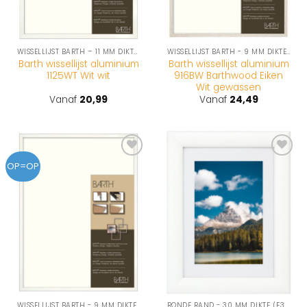
WISSELLIJST BARTH – 11 MM DIKTE (1125-SERIE)
WISSELLIJST BARTH - 9 MM DIKTE (916-SERIE)
Barth wissellijst aluminium
Barth wissellijst aluminium
1125WT Wit wit
916BW Barthwood Eiken
Wit gewassen
Vanaf
20,99
Vanaf
24,49
Toevoegen
Toevoegen
OP=OP
aan
aan
wenslijst
wenslijst
WISSELLIJST BARTH - 9 MM DIKTE (916-SERIE)
RONDE RAND - 30 MM DIKTE (F345-SERIE)