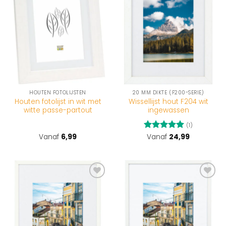
wenslijst
wenslijst
HOUTEN FOTOLIJSTEN
20 MM DIKTE (F200-SERIE)
Houten fotolijst in wit met
Wissellijst hout F204 wit
witte passe-partout
ingewassen
(1)
Vanaf
6,99
Gewaardeerd
Vanaf
24,99
5
uit 5
Toevoegen
Toevoegen
aan
aan
wenslijst
wenslijst