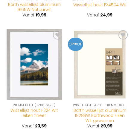
Barth wissellijst aluminium
Wissellijst hout F34504 Wit
916NW Natuurwit
Vanaf
19,99
Vanaf
24,99
Toevoegen
Toevoegen
OP=OP
aan
aan
wenslijst
wenslijst
20 MM DIKTE (F200-SERIE)
WISSELLIJST BARTH – 18 MM DIKTE (1828-SERIE)
Wissellijst hout F224 Wit
Barth wissellijst aluminium
eiken fineer
1828BW Barthwood Eiken
Wit gewassen
Vanaf
23,59
Vanaf
29,99