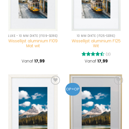
LUXE - 10 MM DIKTE (F109-SERIE)
10 MM DIKTE (F125-SERIE)
Wissellijst aluminium F109
Wissellijst aluminium F125
Mat wit
Wit
(2)
Vanaf
17,99
Gewaardeerd
Vanaf
17,99
4.5
uit 5
Toevoegen
Toevoegen
OP=OP
aan
aan
wenslijst
wenslijst