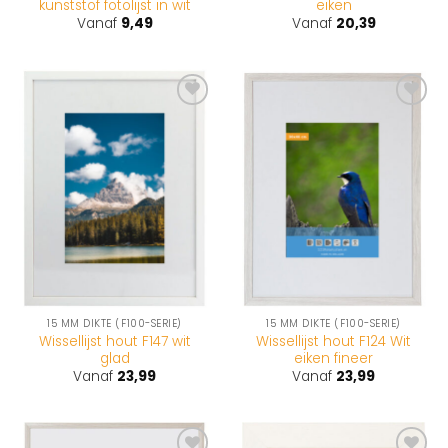
kunststof fotolijst in wit
eiken
Vanaf
9,49
Vanaf
20,39
Toevoegen
Toevoegen
aan
aan
wenslijst
wenslijst
15 MM DIKTE (F100-SERIE)
15 MM DIKTE (F100-SERIE)
Wissellijst hout F147 wit
Wissellijst hout F124 Wit
glad
eiken fineer
Vanaf
23,99
Vanaf
23,99