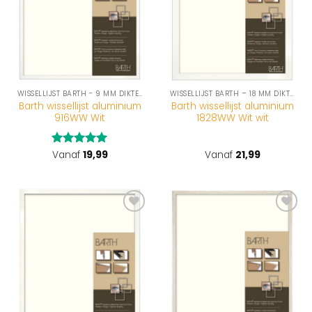
WISSELLIJST BARTH - 9 MM DIKTE (916-SERIE)
WISSELLIJST BARTH – 18 MM DIKTE (1828-SERIE)
Barth wissellijst aluminium
Barth wissellijst aluminium
916WW Wit
1828WW Wit wit
Gewaardeerd
Vanaf
19,99
Vanaf
21,99
5
uit 5
Toevoegen
Toevoegen
aan
aan
wenslijst
wenslijst