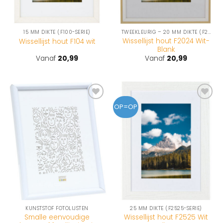
15 MM DIKTE (F100-SERIE)
TWEEKLEURIG – 20 MM DIKTE (F2024-SERIE)
Wissellijst hout F2024 Wit-
Wissellijst hout F104 wit
Blank
Vanaf
20,99
Vanaf
20,99
Toevoegen
Toevoegen
OP=OP
aan
aan
wenslijst
wenslijst
KUNSTSTOF FOTOLIJSTEN
25 MM DIKTE (F2525-SERIE)
Smalle eenvoudige
Wissellijst hout F2525 Wit