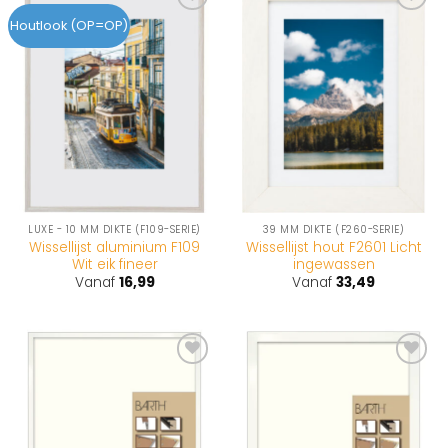
Toevoegen
Toevoegen
Houtlook (OP=OP)
aan
aan
wenslijst
wenslijst
LUXE - 10 MM DIKTE (F109-SERIE)
39 MM DIKTE (F260-SERIE)
Wissellijst aluminium F109
Wissellijst hout F2601 Licht
Wit eik fineer
ingewassen
Vanaf
16,99
Vanaf
33,49
Toevoegen
Toevoegen
aan
aan
wenslijst
wenslijst