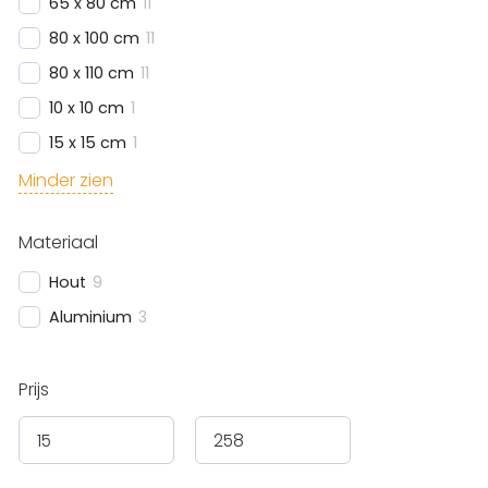
65 x 80 cm
11
80 x 100 cm
11
80 x 110 cm
11
10 x 10 cm
1
15 x 15 cm
1
Minder zien
Materiaal
Hout
9
Aluminium
3
Prijs