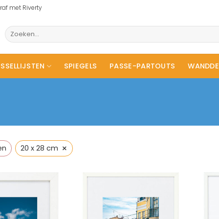
raf met Riverty
Zoeken
naar:
SSELLIJSTEN
SPIEGELS
PASSE-PARTOUTS
WANDDE
×
en
20 x 28 cm
Toevoegen
Toevoegen
aan
aan
wenslijst
wenslijst