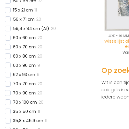
50 x 65 cm
23
15 x 21 cm
11
56 x 71 cm
20
59,4 x 84 cm (A1)
20
LUXE - 10 MM
60 x 60 cm
20
Wissellijst 
ei
60 x 70 cm
20
Va
60 x 80 cm
20
60 x 90 cm
9
Op zoek
62 x 93 cm
9
Wit is een ti
70 x 70 cm
20
spiegels in 
70 x 90 cm
20
iedere woons
70 x 100 cm
20
35 x 50 cm
11
35,8 x 45,9 cm
11