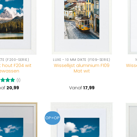
TE (F200-SERIE)
LUXE - 10 MM DIKTE (F109-SERIE)
st hout F204 wit
Wissellijst aluminium F109
Wisse
gewassen
Mat wit
(1)
aardeerd
naf
20,99
Vanaf
17,99
t 5
OP=OP
Toevoegen
Toevoegen
aan
aan
wenslijst
wenslijst