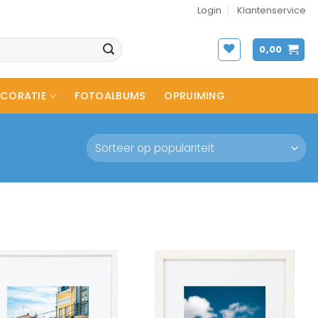
Login
Klantenservice
0,00
CORATIE
FOTOALBUMS
OPRUIMING
Toevoegen
Toevoegen
aan
aan
wenslijst
wenslijst