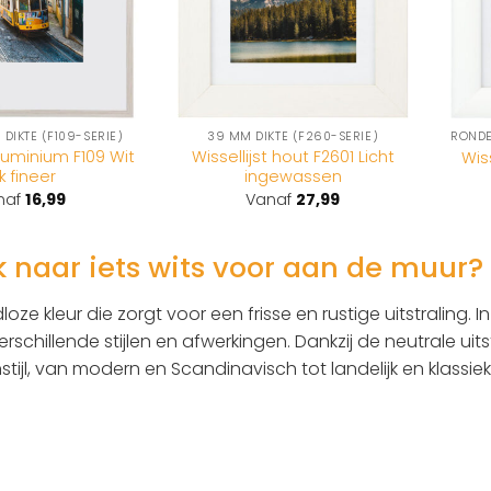
 DIKTE (F109-SERIE)
39 MM DIKTE (F260-SERIE)
aluminium F109 Wit
Wissellijst hout F2601 Licht
Wis
k fineer
ingewassen
naf
16,99
Vanaf
27,99
 naar iets wits voor aan de muur?
jdloze kleur die zorgt voor een frisse en rustige uitstraling. In
verschillende stijlen en afwerkingen. Dankzij de neutrale ui
tijl, van modern en Scandinavisch tot landelijk en klassiek