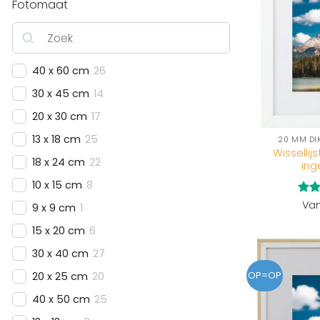
Fotomaat
40 x 60 cm
26
30 x 45 cm
14
20 x 30 cm
17
13 x 18 cm
25
20 MM DIK
Wissellij
18 x 24 cm
22
in
10 x 15 cm
8
Gew
Va
9 x 9 cm
1
5
ui
15 x 20 cm
6
30 x 40 cm
27
20 x 25 cm
20
OP=OP
40 x 50 cm
25