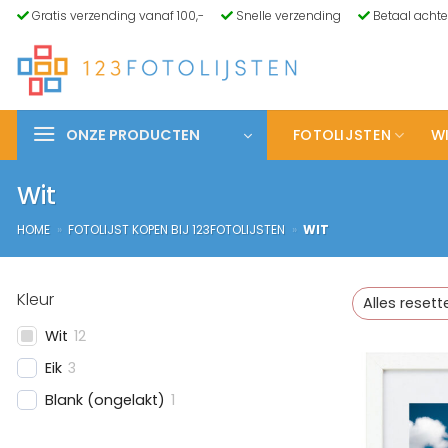
Ga
Gratis verzending vanaf 100,-
Snelle verzending
Betaal achte
naar
inhoud
ONZE PRODUCTEN
FOTOLIJSTEN
WI
Wit
HOME
»
FOTOLIJST KOPEN BIJ 123FOTOLIJSTEN
»
WIT
Kleur
Alles resett
Wit
12
Eik
3
Blank (ongelakt)
1