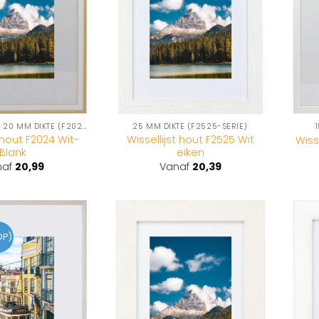
TWEEKLEURIG – 20 MM DIKTE (F2024-SERIE)
25 MM DIKTE (F2525-SERIE)
t hout F2024 Wit-
Wissellijst hout F2525 Wit
Wiss
Blank
eiken
naf
20,99
Vanaf
20,39
OP)
Toevoegen
Toevoegen
aan
aan
wenslijst
wenslijst