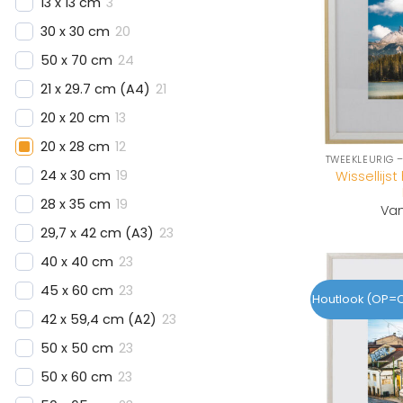
13 x 13 cm
3
30 x 30 cm
20
50 x 70 cm
24
21 x 29.7 cm (A4)
21
20 x 20 cm
13
20 x 28 cm
12
24 x 30 cm
19
Wissellijs
28 x 35 cm
19
Va
29,7 x 42 cm (A3)
23
40 x 40 cm
23
45 x 60 cm
23
Houtlook (OP=
42 x 59,4 cm (A2)
23
50 x 50 cm
23
50 x 60 cm
23