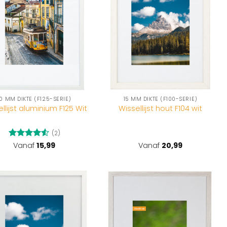
10 MM DIKTE (F125-SERIE)
15 MM DIKTE (F100-SERIE)
llijst aluminium F125 Wit
Wissellijst hout F104 wit
(2)
Gewaardeerd
Vanaf
15,99
Vanaf
20,99
4.5
uit 5
Toevoegen
Toevoegen
aan
aan
wenslijst
wenslijst