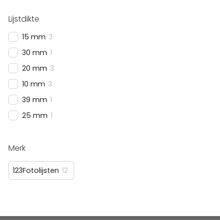
Lijstdikte
15 mm
3
30 mm
1
20 mm
3
10 mm
3
39 mm
1
25 mm
1
Merk
123Fotolijsten
12