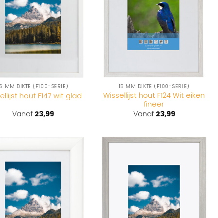
15 MM DIKTE (F100-SERIE)
15 MM DIKTE (F100-SERIE)
Wissellijst hout F124 Wit eiken
ellijst hout F147 wit glad
fineer
Vanaf
23,99
Vanaf
23,99
Toevoegen
Toevoegen
aan
aan
wenslijst
wenslijst