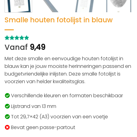
Smalle houten fotolijst in blauw
Vanaf
9,49
Gewaardeerd
2
5
op 5
gebaseerd
Met deze smalle en eenvoudige houten fotolijst in
op
klant
waarderingen
blauw kan je jouw mooiste herinneringen passend en
budgetvriendelijke inlijsten. Deze smalle fotolijst is
voorzien van helder kwaliteitsglas.
Verschillende kleuren en formaten beschikbaar
Lijstrand van 13 mm
Tot 29,7×42 (A3) voorzien van een voetje
Bevat geen passe-partout