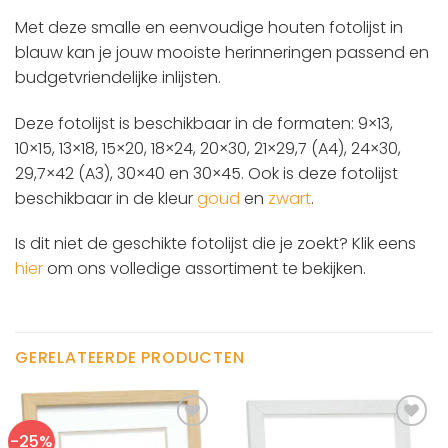
Met deze smalle en eenvoudige houten fotolijst in
blauw kan je jouw mooiste herinneringen passend en
budgetvriendelijke inlijsten.
Deze fotolijst is beschikbaar in de formaten: 9×13,
10×15, 13×18, 15×20, 18×24, 20×30, 21×29,7 (A4), 24×30,
29,7×42 (A3), 30×40 en 30×45. Ook is deze fotolijst
beschikbaar in de kleur
goud
en
zwart
.
Is dit niet de geschikte fotolijst die je zoekt? Klik eens
hier
om ons volledige assortiment te bekijken.
GERELATEERDE PRODUCTEN
-25%