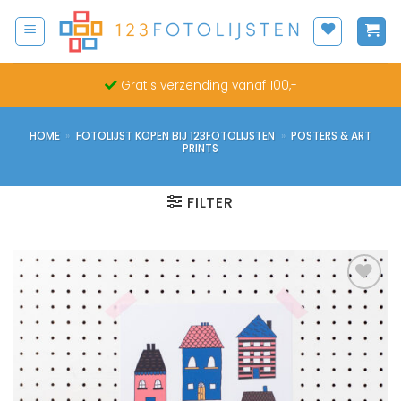
Ga
naar
inhoud
Gratis verzending vanaf 100,-
HOME
»
FOTOLIJST KOPEN BIJ 123FOTOLIJSTEN
»
POSTERS & ART
PRINTS
FILTER