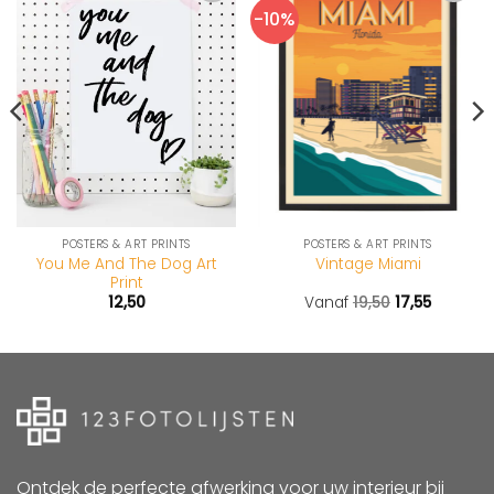
-10%
POSTERS & ART PRINTS
POSTERS & ART PRINTS
You Me And The Dog Art
Vintage Miami
Print
12,50
Vanaf
19,50
17,55
Ontdek de perfecte afwerking voor uw interieur bij