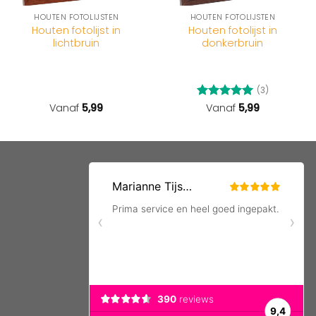
HOUTEN FOTOLIJSTEN
HOUTEN FOTOLIJSTEN
Houten fotolijst in
Houten fotolijst in
lichtbruin
donkerbruin
(3)
Vanaf
5,99
Gewaardeerd
Vanaf
5,99
5
uit 5