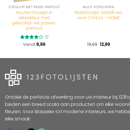
FOTOLIJST MET PASSE-PARTOUT
MULTI FOTOLIJSTEN
Houten fotolijst in
Multifotolijst 2x10x15 wit
eikenkleur met
voor 2 foto’s – HOME
gebroken wit passe-
partout
(1)
Oorspronkelijk
Huidige
Gewaardeerd
Vanaf
6,99
19,99
12,99
prijs
prijs
4
uit 5
was:
is:
19,99.
12,99.
Ontdek de perfecte afwerking voor uw interieur bij 123Foto
bieden een breed scala aan producten om elke woonr
fleuren. Voor klassieke tot moderne interieurs, we hebbe
elke smaak.