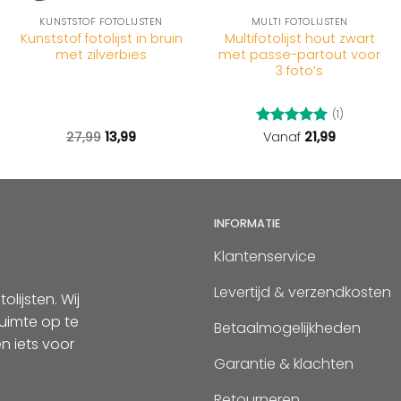
KUNSTSTOF FOTOLIJSTEN
MULTI FOTOLIJSTEN
Kunststof fotolijst in bruin
Multifotolijst hout zwart
met zilverbies
met passe-partout voor
3 foto’s
(1)
e
27,99
13,99
Gewaardeerd
Vanaf
21,99
5
uit 5
INFORMATIE
Klantenservice
Levertijd & verzendkosten
lijsten. Wij
uimte op te
Betaalmogelijkheden
n iets voor
Garantie & klachten
Retourneren