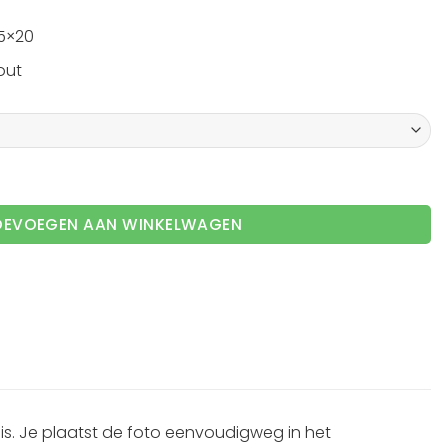
15×20
out
or verticale foto aantal
OEVOEGEN AAN WINKELWAGEN
. Je plaatst de foto eenvoudigweg in het