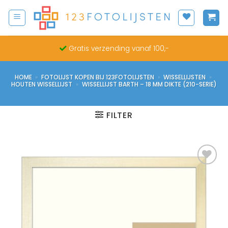
Ga
naar
inhoud
Gratis verzending vanaf 100,-
HOME
»
FOTOLIJST KOPEN BIJ 123FOTOLIJSTEN
»
WISSELLIJSTEN
»
HOUTEN WISSELLIJST
»
WISSELLIJST BARTH – 18 MM DIKTE (210-SERIE)
FILTER