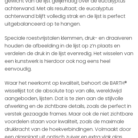
gewicht van de lijst gelijkmatig over de eucalyptus
achterwand. Met als resultaat; de eucalyptus
achterwand blijft volledig strak en de lijst is perfect
uitgebalanceerd op te hangen.
Speciale roestvrijstalen klemmen, druk- en draaiveren
houden de afbeelding in de lijst op z’n plaats en
verdelen de druk in de lijst evenredig. Het wisselen van
een kunstwerk is hierdoor ook nog eens heel
eenvoudig.
Waar het neerkomt op kwaliteit, behoort de BARTH®
wissellijst tot de absolute top van alle, wereldwijd
aangeboden, lijsten. Dat is te zien aan de stijlvolle
afwerking en de zichtbare details, zoals de perfect in
verstek gezaagde frames. Maar ook de niet zichtbare
voordelen staan voor kwaliteit, zoals de maximale
drukkracht van de hoekverbindingen. Volmaakt door
een glasplaat uit optisch zuiver en extra vlak glas.