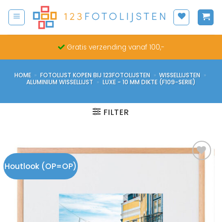
Ga
naar
inhoud
Gratis verzending vanaf 100,-
HOME
»
FOTOLIJST KOPEN BIJ 123FOTOLIJSTEN
»
WISSELLIJSTEN
»
ALUMINIUM WISSELLIJST
»
LUXE - 10 MM DIKTE (F109-SERIE)
FILTER
Houtlook (OP=OP)