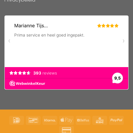
IDeal
Bancontact
Klarna
Apple
Belfius
KBC
PayP
Pay
Credit