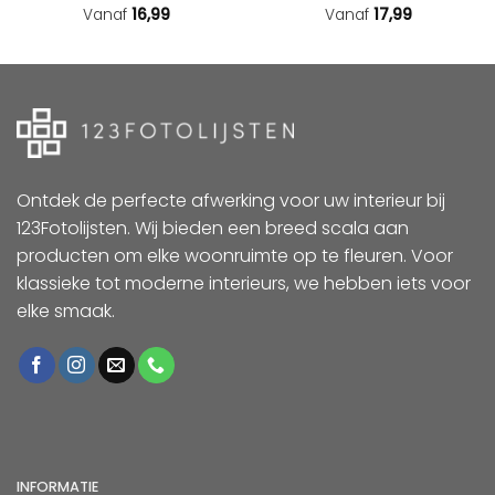
Vanaf
16,99
Gewaardeerd
Vanaf
17,99
5
uit 5
Ontdek de perfecte afwerking voor uw interieur bij
123Fotolijsten. Wij bieden een breed scala aan
producten om elke woonruimte op te fleuren. Voor
klassieke tot moderne interieurs, we hebben iets voor
elke smaak.
INFORMATIE