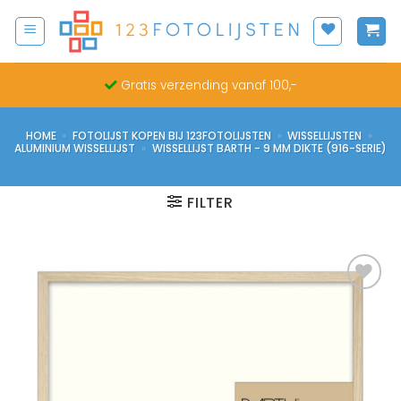
Ga
naar
inhoud
Gratis verzending vanaf 100,-
HOME
»
FOTOLIJST KOPEN BIJ 123FOTOLIJSTEN
»
WISSELLIJSTEN
»
ALUMINIUM WISSELLIJST
»
WISSELLIJST BARTH - 9 MM DIKTE (916-SERIE)
FILTER