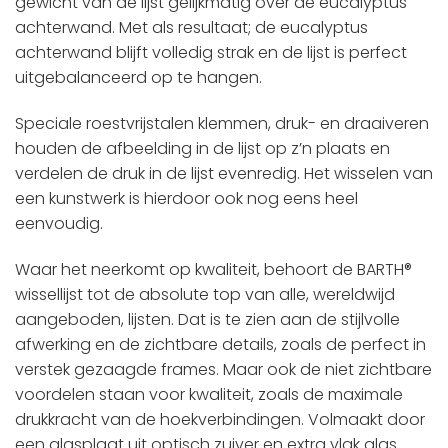
gewicht van de lijst gelijkmatig over de eucalyptus
achterwand. Met als resultaat; de eucalyptus
achterwand blijft volledig strak en de lijst is perfect
uitgebalanceerd op te hangen.
Speciale roestvrijstalen klemmen, druk- en draaiveren
houden de afbeelding in de lijst op z’n plaats en
verdelen de druk in de lijst evenredig. Het wisselen van
een kunstwerk is hierdoor ook nog eens heel
eenvoudig.
Waar het neerkomt op kwaliteit, behoort de BARTH®
wissellijst tot de absolute top van alle, wereldwijd
aangeboden, lijsten. Dat is te zien aan de stijlvolle
afwerking en de zichtbare details, zoals de perfect in
verstek gezaagde frames. Maar ook de niet zichtbare
voordelen staan voor kwaliteit, zoals de maximale
drukkracht van de hoekverbindingen. Volmaakt door
een glasplaat uit optisch zuiver en extra vlak glas.