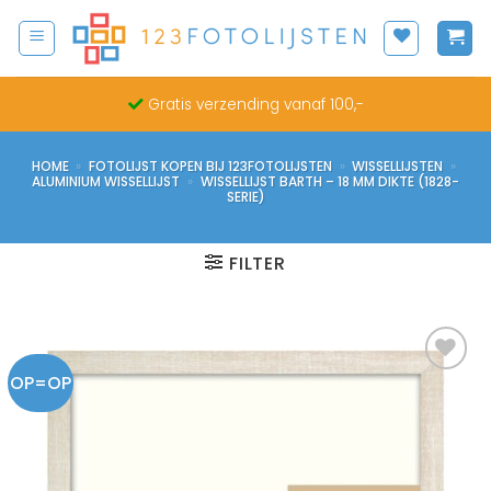
Ga
naar
inhoud
Gratis verzending vanaf 100,-
HOME
»
FOTOLIJST KOPEN BIJ 123FOTOLIJSTEN
»
WISSELLIJSTEN
»
ALUMINIUM WISSELLIJST
»
WISSELLIJST BARTH – 18 MM DIKTE (1828-
SERIE)
FILTER
OP=OP