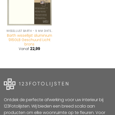
WISSELLIJST BARTH - 9 MM DIKTE (916-SERIE)
Barth wissellijst aluminium
916GLB Geschuurd Licht
brons
Vanaf
22,99
Ontdek de perfecte afwerking voor uw interieur bij
123Fotolijsten. Wij bieden een breed scala aan
producten om elke woonruimte op te fleuren. Voor