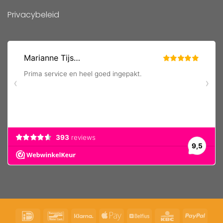
Privacybeleid
IDeal
Bancontact
Klarna
Apple
Belfius
KBC
PayP