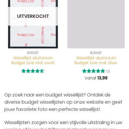
UITVERKOCHT
BUDGET
BUDGET
Wissellijst aluminium
Wissellijst aluminium
Budget Line mat zwart
Budget Line mat zilver
(1)
Gewaardeerd
Gewaardeerd
Vanaf
13,99
4.5
uit 5
5
uit 5
Op zoek naar een budget wissellijst? Ontdek de
diverse budget wissellijsten op onze website en geef
jouw favoriete foto een perfecte wissellijst!
Wissellijsten zorgen voor een stijlvolle uitstraling in uw