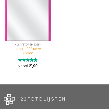
KUNSTSTOF SPIEGELS
Spiegel F222 Roze –
25mm
Gewaardeerd
Vanaf
21,99
5
uit 5