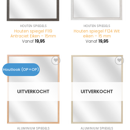
HOUTEN SPIEGELS
HOUTEN SPIEGELS
Houten spiegel F119
Houten spiegel F124 Wit
Antraciet Eiken – 15mm
eiken – 15 mm
Vanaf
19,95
Vanaf
19,95
Houtlook (OP=OP)
UITVERKOCHT
UITVERKOCHT
ALUMINIUM SPIEGELS
ALUMINIUM SPIEGELS