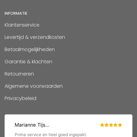
INFORMATIE
Klantenservice
Levertijd & verzendkosten
Betaalmogelijkheden
Garantie & klachten
Retourneren
Algemene voorwaarden
Privacybeleid