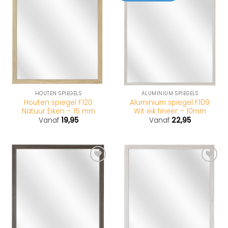
HOUTEN SPIEGELS
ALUMINIUM SPIEGELS
Houten spiegel F120
Aluminium spiegel F109
Natuur Eiken – 15 mm
Wit eik fineer – 10mm
Vanaf
19,95
Vanaf
22,95