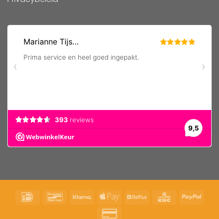
IDeal
Bancontact
Klarna
Apple
Belfius
KBC
PayP
Pay
Credit