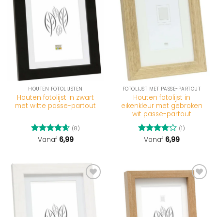
HOUTEN FOTOLIJSTEN
FOTOLIJST MET PASSE-PARTOUT
Houten fotolijst in zwart
Houten fotolijst in
met witte passe-partout
eikenkleur met gebroken
wit passe-partout
(8)
(1)
Gewaardeerd
Vanaf
6,99
Gewaardeerd
Vanaf
6,99
4.63
uit 5
4
uit 5