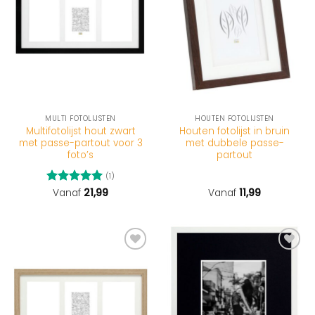
MULTI FOTOLIJSTEN
HOUTEN FOTOLIJSTEN
Multifotolijst hout zwart
Houten fotolijst in bruin
met passe-partout voor 3
met dubbele passe-
foto’s
partout
(1)
Gewaardeerd
Vanaf
21,99
Vanaf
11,99
5
uit 5