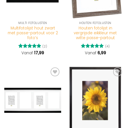
MULTI FOTOLIJSTEN
HOUTEN FOTOLIJSTEN
Multifotolijst hout zwart
Houten fotolijst in
met passe-partout voor 2
vergrijsde eikkleur met
foto’s
witte passe-partout
(2)
(4)
Gewaardeerd
Vanaf
17,99
Gewaardeerd
Vanaf
6,99
5
uit 5
5
uit 5