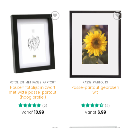
FOTOLIJST MET PASSE-PARTOUT
PASSE-PARTOUTS
Houten fotolijst in zwart
Passe-partout gebroken
met witte passe-partout
wit
(hoog profiel)
(2)
(2)
Gewaardeerd
Vanaf
10,99
Gewaardeerd
Vanaf
6,99
5
uit 5
4.5
uit 5