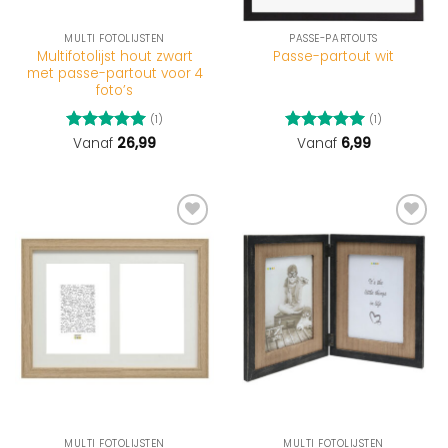
MULTI FOTOLIJSTEN
PASSE-PARTOUTS
Multifotolijst hout zwart
Passe-partout wit
met passe-partout voor 4
foto’s
(1)
(1)
Gewaardeerd
Vanaf
26,99
Gewaardeerd
Vanaf
6,99
5
uit 5
5
uit 5
MULTI FOTOLIJSTEN
MULTI FOTOLIJSTEN