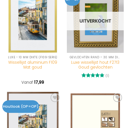
UITVERKOCHT
LUXE - 10 MM DIKTE (F109-SERIE)
GEVLOCHTEN RAND – 30 MM DIKTE (F27-SERIE)
Wissellijst aluminium F109
Luxe wissellijst hout F2713
Mat goud
Goud gevlochten
(1)
Vanaf
17,99
Gewaardeerd
5
uit 5
Houtlook (OP=OP)