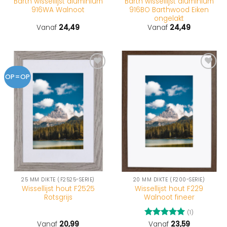
Barth wissellijst aluminium
Barth wissellijst aluminium
916WA Walnoot
916BO Barthwood Eiken
ongelakt
Vanaf
24,49
Vanaf
24,49
OP=OP
25 MM DIKTE (F2525-SERIE)
20 MM DIKTE (F200-SERIE)
Wissellijst hout F2525
Wissellijst hout F229
Rotsgrijs
Walnoot fineer
(1)
Vanaf
20,99
Gewaardeerd
Vanaf
23,59