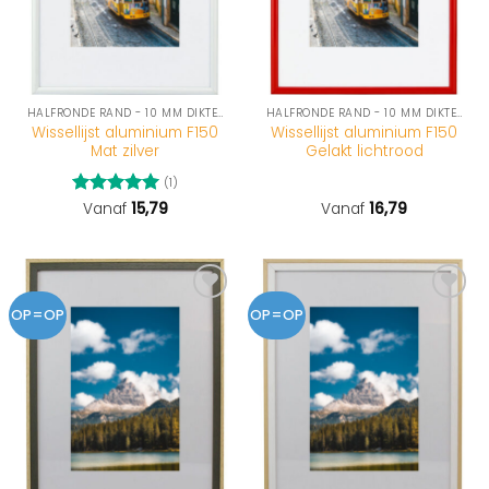
HALFRONDE RAND - 10 MM DIKTE (F150-SERIE)
HALFRONDE RAND - 10 MM DIKTE (F150-SERIE)
Wissellijst aluminium F150
Wissellijst aluminium F150
Mat zilver
Gelakt lichtrood
(1)
Gewaardeerd
Vanaf
15,79
Vanaf
16,79
5
uit 5
OP=OP
OP=OP