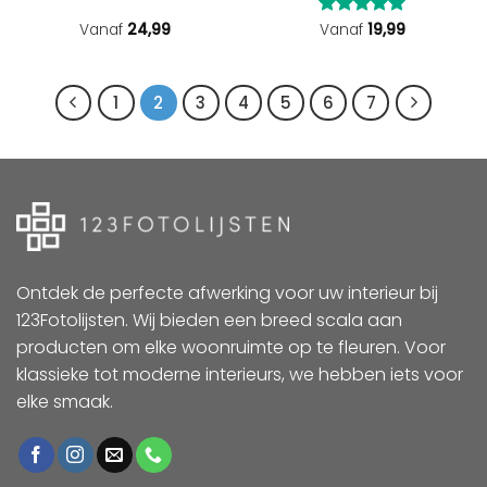
Vanaf
24,99
Gewaardeerd
Vanaf
19,99
5
uit 5
1
2
3
4
5
6
7
Ontdek de perfecte afwerking voor uw interieur bij
123Fotolijsten. Wij bieden een breed scala aan
producten om elke woonruimte op te fleuren. Voor
klassieke tot moderne interieurs, we hebben iets voor
elke smaak.