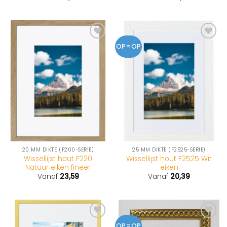
5
uit 5
OP=OP
20 MM DIKTE (F200-SERIE)
25 MM DIKTE (F2525-SERIE)
Wissellijst hout F220
Wissellijst hout F2525 Wit
Natuur eiken fineer
eiken
Vanaf
23,59
Vanaf
20,39
OP=OP