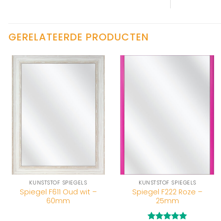
GERELATEERDE PRODUCTEN
KUNSTSTOF SPIEGELS
KUNSTSTOF SPIEGELS
Spiegel F611 Oud wit –
Spiegel F222 Roze –
60mm
25mm