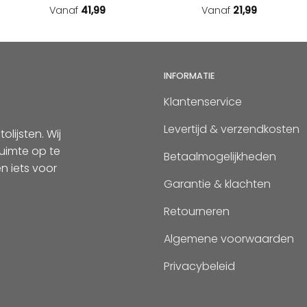
Vanaf
41,99
Vanaf
21,99
INFORMATIE
Klantenservice
Levertijd & verzendkosten
lijsten. Wij
uimte op te
Betaalmogelijkheden
n iets voor
Garantie & klachten
Retourneren
Algemene voorwaarden
Privacybeleid