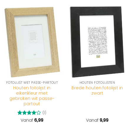
FOTOLIJST MET PASSE-PARTOUT
HOUTEN FOTOLIJSTEN
Houten fotolijst in
Brede houten fotolijst in
eikenkleur met
zwart
gebroken wit passe-
partout
(1)
Gewaardeerd
Vanaf
6,99
Vanaf
9,99
4
uit 5