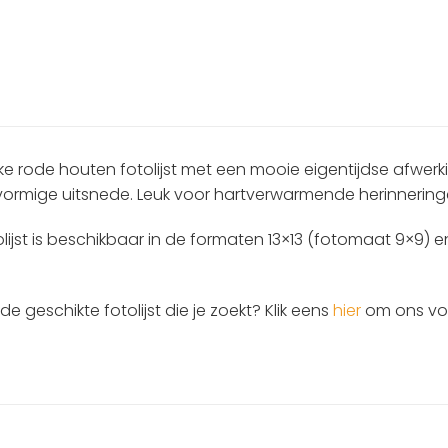
ke rode houten fotolijst met een mooie eigentijdse afwerki
vormige uitsnede. Leuk voor hartverwarmende herinnering
lijst is beschikbaar in de formaten 13×13 (fotomaat 9×9) en 
t de geschikte fotolijst die je zoekt? Klik eens
hier
om ons voll