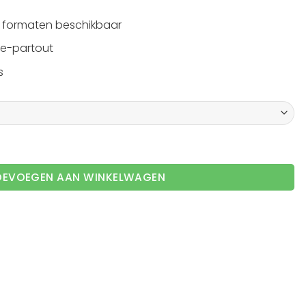
n formaten beschikbaar
se-partout
s
se-partout aantal
OEVOEGEN AAN WINKELWAGEN