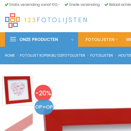
Ga
Gratis verzending vanaf 100,-
Snelle verzending
Betaal achte
naar
inhoud
ONZE PRODUCTEN
FOTOLIJSTEN
WI
HOME
»
FOTOLIJST KOPEN BIJ 123FOTOLIJSTEN
»
FOTOLIJSTEN
»
HOUTEN
-20%
OP=OP