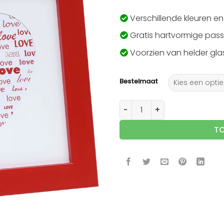
Verschillende kleuren e
Gratis hartvormige pas
Voorzien van helder gla
Bestelmaat
Rode fotolijst met hart pas
T