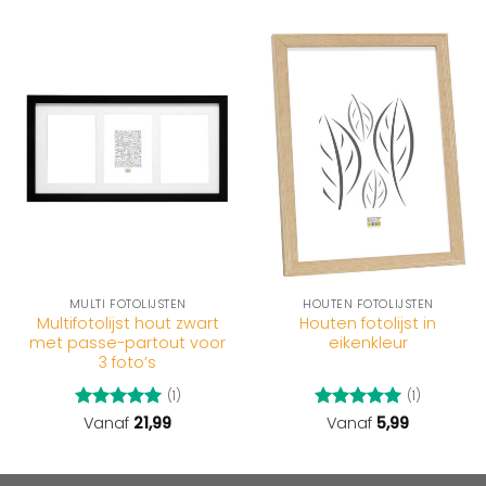
MULTI FOTOLIJSTEN
HOUTEN FOTOLIJSTEN
Multifotolijst hout zwart
Houten fotolijst in
met passe-partout voor
eikenkleur
3 foto’s
(1)
(1)
Gewaardeerd
Vanaf
21,99
Gewaardeerd
Vanaf
5,99
5
uit 5
5
uit 5