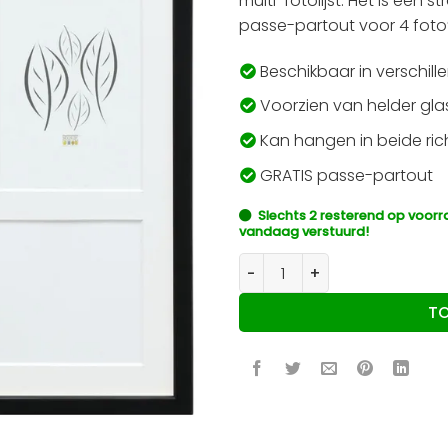
multi-fotolijst. Het is een 
passe-partout voor 4 foto’s
Beschikbaar in verschill
Voorzien van helder gla
Kan hangen in beide ric
GRATIS passe-partout
Slechts 2 resterend op voor
vandaag verstuurd!
Multi-fotolijst in zwart hout
T