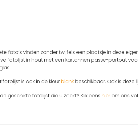
ete foto’s vinden zonder twijfels een plaatsje in deze eigent
eve fotolijst in hout met een kartonnen passe-partout voor 
glas.
fotolijst is ook in de kleur
blank
beschikbaar. Ook is deze l
t de geschikte fotolijst die u zoekt? Klik eens
hier
om ons voll