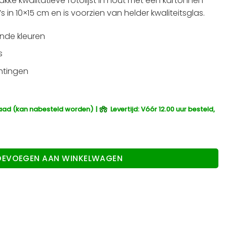
strakke kwalitatieve fotolijst in hout met een kartonnen
 in 10×15 cm en is voorzien van helder kwaliteitsglas.
ende kleuren
s
htingen
raad (kan nabesteld worden) |
Levertijd: Vóór 12.00 uur besteld,
 voor 4 foto's - 10x15 aantal
OEVOEGEN AAN WINKELWAGEN