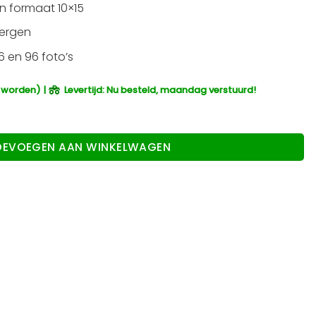
in formaat 10×15
bergen
 en 96 foto’s
 worden) |
Levertijd: Nu besteld, maandag verstuurd!
 10x15 aantal
OEVOEGEN AAN WINKELWAGEN