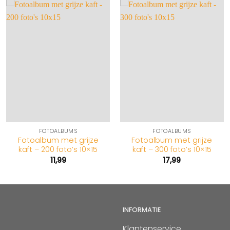
FOTOALBUMS
FOTOALBUMS
Fotoalbum met grijze
Fotoalbum met grijze
kaft – 200 foto’s 10×15
kaft – 300 foto’s 10×15
e
11,99
17,99
INFORMATIE
Klantenservice