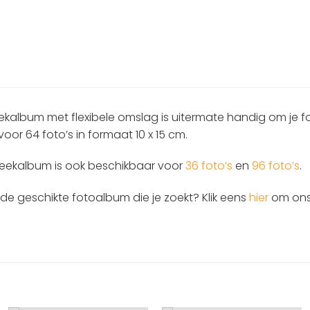
ekalbum met flexibele omslag is uitermate handig om je fot
voor 64 foto’s in formaat 10 x 15 cm.
teekalbum is ook beschikbaar voor
36 foto’s
en
96 foto’s
.
et de geschikte fotoalbum die je zoekt? Klik eens
hier
om ons 