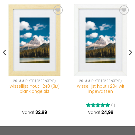
20 MM DIKTE (F200-SERIE)
20 MM DIKTE (F200-SERIE)
Wissellijst hout F240 (3D)
Wissellijst hout F204 wit
blank ongelakt
ingewassen
(1)
Vanaf
32,99
Gewaardeerd
Vanaf
24,99
5
uit 5