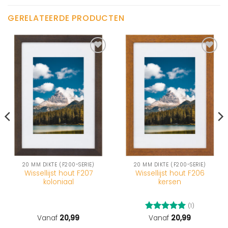
GERELATEERDE PRODUCTEN
20 MM DIKTE (F200-SERIE)
20 MM DIKTE (F200-SERIE)
Wissellijst hout F207
Wissellijst hout F206
koloniaal
kersen
(1)
Vanaf
20,99
Gewaardeerd
Vanaf
20,99
5
uit 5