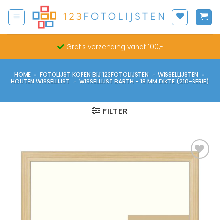
Ga
naar
inhoud
Gratis verzending vanaf 100,-
HOME
»
FOTOLIJST KOPEN BIJ 123FOTOLIJSTEN
»
WISSELLIJSTEN
»
HOUTEN WISSELLIJST
»
WISSELLIJST BARTH – 18 MM DIKTE (210-SERIE)
FILTER