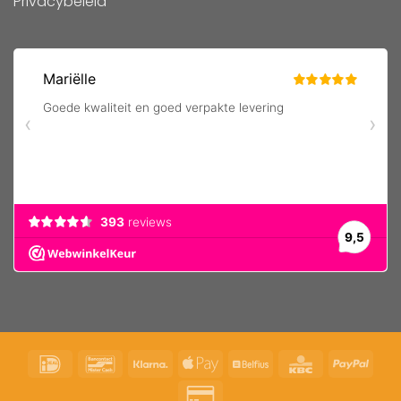
Privacybeleid
IDeal
Bancontact
Klarna
Apple
Belfius
KBC
PayP
Pay
Credit