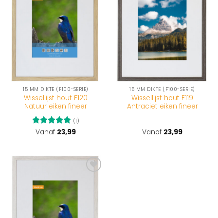
wenslijst
wenslijst
15 MM DIKTE (F100-SERIE)
15 MM DIKTE (F100-SERIE)
Wissellijst hout F120
Wissellijst hout F119
Natuur eiken fineer
Antraciet eiken fineer
(1)
Gewaardeerd
Vanaf
23,99
Vanaf
23,99
5
uit 5
Toevoegen
aan
wenslijst