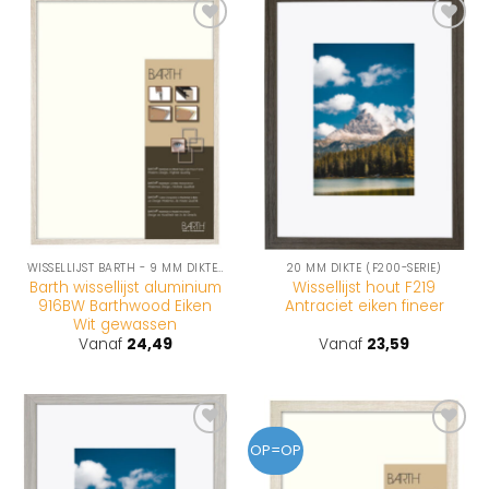
Toevoegen
Toevoegen
aan
aan
wenslijst
wenslijst
WISSELLIJST BARTH - 9 MM DIKTE (916-SERIE)
20 MM DIKTE (F200-SERIE)
Barth wissellijst aluminium
Wissellijst hout F219
916BW Barthwood Eiken
Antraciet eiken fineer
Wit gewassen
Vanaf
24,49
Vanaf
23,59
Toevoegen
Toevoegen
OP=OP
aan
aan
wenslijst
wenslijst