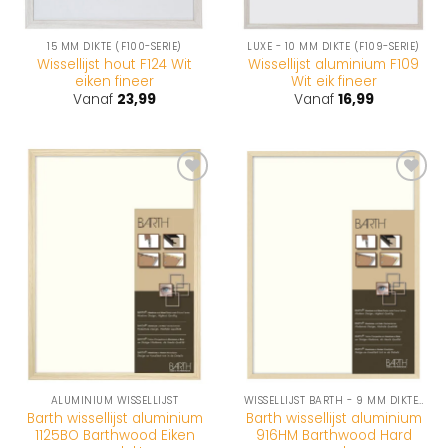
15 MM DIKTE (F100-SERIE)
LUXE - 10 MM DIKTE (F109-SERIE)
Wissellijst hout F124 Wit
Wissellijst aluminium F109
eiken fineer
Wit eik fineer
Vanaf
23,99
Vanaf
16,99
Toevoegen
Toevoegen
aan
aan
wenslijst
wenslijst
ALUMINIUM WISSELLIJST
WISSELLIJST BARTH - 9 MM DIKTE (916-SERIE)
Barth wissellijst aluminium
Barth wissellijst aluminium
1125BO Barthwood Eiken
916HM Barthwood Hard