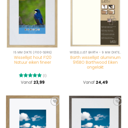
wenslijst
wenslijst
15 MM DIKTE (F100-SERIE)
WISSELLIJST BARTH - 9 MM DIKTE (916-SERIE)
Wissellijst hout F120
Barth wissellijst aluminium
Natuur eiken fineer
916BO Barthwood Eiken
ongelakt
(1)
Gewaardeerd
Vanaf
23,99
Vanaf
24,49
5
uit 5
Toevoegen
Toevoegen
aan
aan
wenslijst
wenslijst