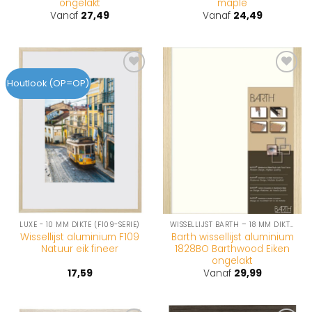
ongelakt
maple
Vanaf
27,49
Vanaf
24,49
Toevoegen
Toevoegen
Houtlook (OP=OP)
aan
aan
wenslijst
wenslijst
LUXE - 10 MM DIKTE (F109-SERIE)
WISSELLIJST BARTH – 18 MM DIKTE (1828-SERIE)
Wissellijst aluminium F109
Barth wissellijst aluminium
Natuur eik fineer
1828BO Barthwood Eiken
ongelakt
17,59
Vanaf
29,99