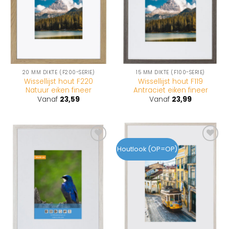
20 MM DIKTE (F200-SERIE)
15 MM DIKTE (F100-SERIE)
Wissellijst hout F220
Wissellijst hout F119
Natuur eiken fineer
Antraciet eiken fineer
Vanaf
23,59
Vanaf
23,99
Toevoegen
Toevoegen
Houtlook (OP=OP)
aan
aan
wenslijst
wenslijst