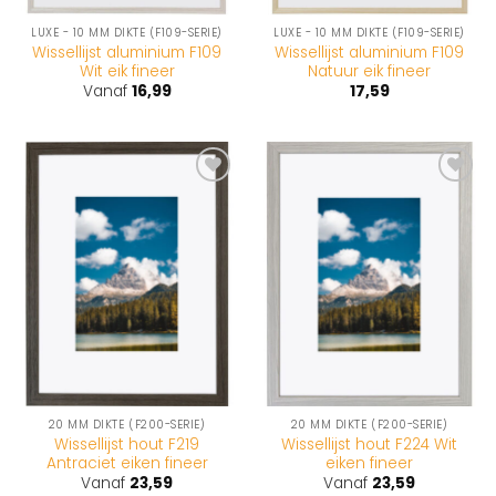
LUXE - 10 MM DIKTE (F109-SERIE)
LUXE - 10 MM DIKTE (F109-SERIE)
Wissellijst aluminium F109
Wissellijst aluminium F109
Wit eik fineer
Natuur eik fineer
Vanaf
16,99
17,59
Toevoegen
Toevoegen
aan
aan
wenslijst
wenslijst
20 MM DIKTE (F200-SERIE)
20 MM DIKTE (F200-SERIE)
Wissellijst hout F219
Wissellijst hout F224 Wit
Antraciet eiken fineer
eiken fineer
Vanaf
23,59
Vanaf
23,59