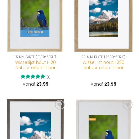
wenslijst
wenslijst
15 MM DIKTE (F100-SERIE)
20 MM DIKTE (F200-SERIE)
Wissellijst hout F120
Wissellijst hout F220
Natuur eiken fineer
Natuur eiken fineer
(1)
Gewaardeerd
Vanaf
23,99
Vanaf
23,59
5
uit 5
Toevoegen
Toevoegen
aan
aan
wenslijst
wenslijst