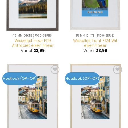
15 MM DIKTE (F100-SERIE)
15 MM DIKTE (F100-SERIE)
Wissellijst hout F119
Wissellijst hout F124 Wit
Antraciet eiken fineer
eiken fineer
Vanaf
23,99
Vanaf
23,99
Toevoegen
Toevoegen
Houtlook (OP=OP)
Houtlook (OP=OP)
aan
aan
wenslijst
wenslijst