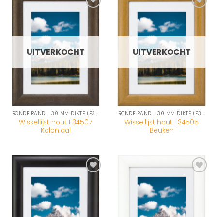
Toevoegen
Toevoegen
aan
aan
wenslijst
wenslijst
UITVERKOCHT
UITVERKOCHT
RONDE RAND - 30 MM DIKTE (F345-SERIE)
RONDE RAND - 30 MM DIKTE (F345-SERIE)
Wissellijst hout F34507
Wissellijst hout F34505
Koloniaal
Beuken
Toevoegen
Toevoegen
aan
aan
wenslijst
wenslijst