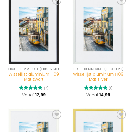
Toevoegen
Toevoegen
aan
aan
wenslijst
wenslijst
LUXE - 10 MM DIKTE (F109-SERIE)
LUXE - 10 MM DIKTE (F109-SERIE)
Wissellijst aluminium F109
Wissellijst aluminium F109
Mat zwart
Mat zilver
(7)
(1)
Gewaardeerd
Vanaf
17,99
Gewaardeerd
Vanaf
14,99
5
uit 5
5
uit 5
Toevoegen
Toevoegen
aan
aan
wenslijst
wenslijst