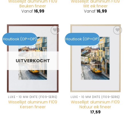
Wissellijst aluminium F109
Wissellijst aluminium F109
Beuken fineer
Wit eik fineer
Vanaf
16,99
Vanaf
16,99
Toevoegen
Toevoegen
Houtlook (OP=OP)
Houtlook (OP=OP)
aan
aan
wenslijst
wenslijst
UITVERKOCHT
LUXE - 10 MM DIKTE (F109-SERIE)
LUXE - 10 MM DIKTE (F109-SERIE)
Wissellijst aluminium F109
Wissellijst aluminium F109
Kersen fineer
Natuur eik fineer
17,59