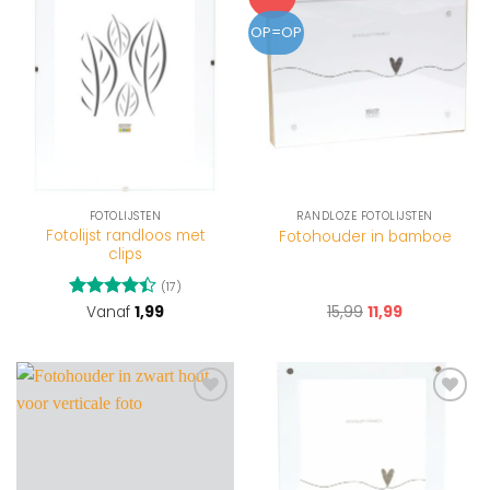
aan
aan
wenslijst
wenslijst
OP=OP
FOTOLIJSTEN
RANDLOZE FOTOLIJSTEN
Fotolijst randloos met
Fotohouder in bamboe
clips
(17)
Gewaardeerd
Vanaf
1,99
15,99
11,99
4.41
uit 5
Toevoegen
Toevoegen
aan
aan
wenslijst
wenslijst