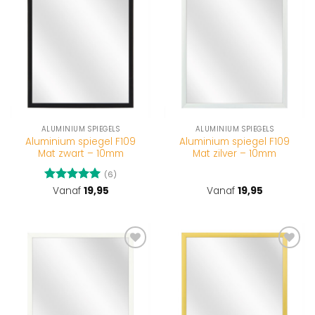
wenslijst
wenslijst
ALUMINIUM SPIEGELS
ALUMINIUM SPIEGELS
Aluminium spiegel F109
Aluminium spiegel F109
Mat zwart – 10mm
Mat zilver – 10mm
(6)
Gewaardeerd
Vanaf
19,95
Vanaf
19,95
5
uit 5
Toevoegen
Toevoegen
aan
aan
wenslijst
wenslijst