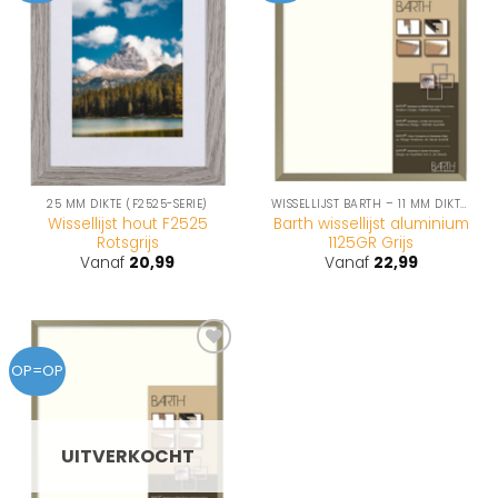
wenslijst
wenslijst
25 MM DIKTE (F2525-SERIE)
WISSELLIJST BARTH – 11 MM DIKTE (1125-SERIE)
Wissellijst hout F2525
Barth wissellijst aluminium
Rotsgrijs
1125GR Grijs
Vanaf
20,99
Vanaf
22,99
Toevoegen
OP=OP
aan
wenslijst
UITVERKOCHT